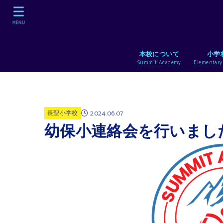
MENU
本校について
小学
Summit Academy
Elementary
2024.06.07
長聖小学校
幼保小連絡会を行いまし