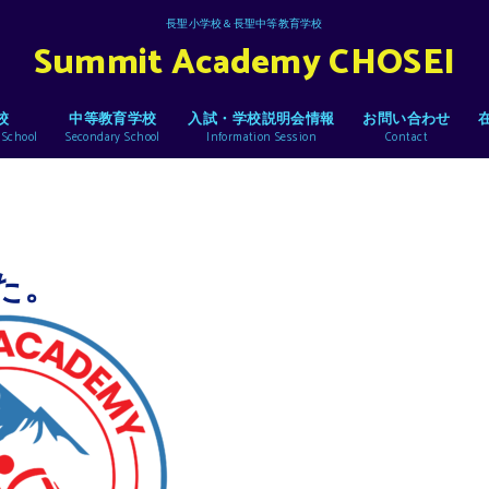
長聖小学校＆長聖中等教育学校
Summit Academy CHOSEI
校
中等教育学校
入試・学校説明会情報
お問い合わせ
 School
Secondary School
Information Session
Contact
た。