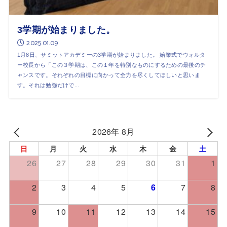
3学期が始まりました。
2025.01.09
1月8日、サミットアカデミーの3学期が始まりました。 始業式でウォルタ
ー校長から「この３学期は、この１年を特別なものにするための最後のチ
ャンスです。それぞれの目標に向かって全力を尽くしてほしいと思いま
す。それは勉強だけで...
2026年 8月
日
月
火
水
木
金
土
26
27
28
29
30
31
1
2
3
4
5
6
7
8
9
10
11
12
13
14
15