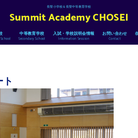
長聖小学校＆長聖中等教育学校
Summit Academy CHOSEI
校
中等教育学校
入試・学校説明会情報
お問い合わせ
 School
Secondary School
Information Session
Contact
ート