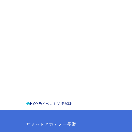
HOME
イベント
入学試験
サミットアカデミー長聖